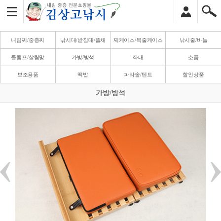
내림찌/중층찌
낚시대/받침대/뜰채
찌케이스/목줄케이스
낚시줄/바늘
클램프/살림망
가방/방석
좌대
소품
보조용품
떡밥
파라솔/텐트
할인상품
가방/방석