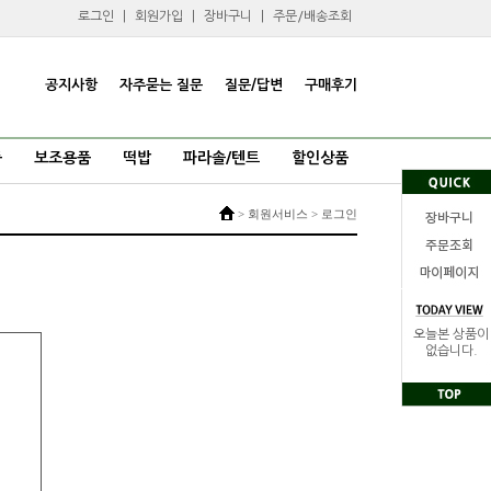
로그인
|
회원가입
|
장바구니
|
주문/배송조회
공지사항
자주묻는 질문
질문/답변
구매후기
품
보조용품
떡밥
파라솔/텐트
할인상품
> 회원서비스 > 로그인
오늘본 상품이
없습니다.