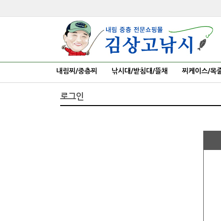
내림찌/중층찌
낚시대/받침대/뜰채
찌케이스/목
로그인