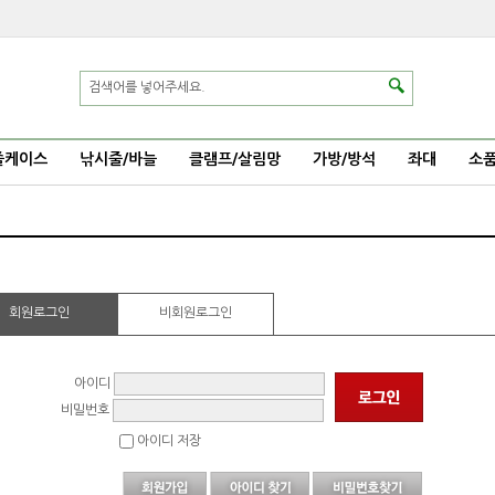
줄케이스
낚시줄/바늘
클램프/살림망
가방/방석
좌대
소
회원로그인
비회원로그인
아이디
비밀번호
아이디 저장