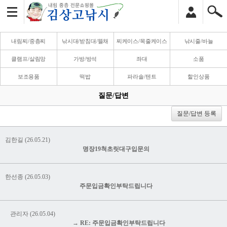
내림찌/중층찌
낚시대/받침대/뜰채
찌케이스/목줄케이스
낚시줄/바늘
클램프/살림망
가방/방석
좌대
소품
보조용품
떡밥
파라솔/텐트
할인상품
질문/답변
질문/답변 등록
김한길 (26.05.21)
명장19척초릿대구입문의
한선종 (26.05.03)
주문입금확인부탁드립니다
관리자 (26.05.04)
→ RE: 주문입금확인부탁드립니다