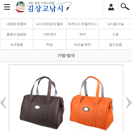
내림찌/중층찌
낚시대/받침대/뜰채
찌케이스/목줄케이스
낚시줄/바늘
클램프/살림망
가방/방석
좌대
소품
보조용품
떡밥
파라솔/텐트
할인상품
가방/방석