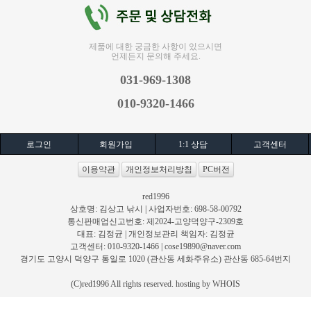
제품에 대한 궁금한 사항이 있으시면
언제든지 문의해 주세요.
031-969-1308
010-9320-1466
로그인
회원가입
1:1 상담
고객센터
이용약관
개인정보처리방침
PC버전
red1996
상호명: 김상고 낚시 | 사업자번호: 698-58-00792
통신판매업신고번호: 제2024-고양덕양구-2309호
대표: 김정균 | 개인정보관리 책임자: 김정균
고객센터: 010-9320-1466 |
cose19890@naver.com
경기도 고양시 덕양구 통일로 1020 (관산동 세화주유소) 관산동 685-64번지
(C)red1996 All rights reserved. hosting by WHOIS