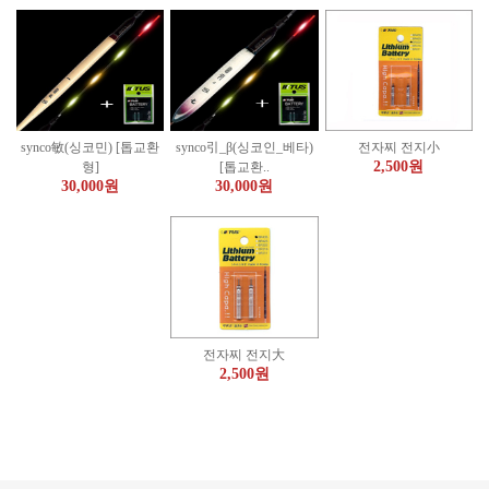
synco敏(싱코민) [톱교환
synco引_β(싱코인_베타)
전자찌 전지小
2,500원
형]
[톱교환..
30,000원
30,000원
전자찌 전지大
2,500원