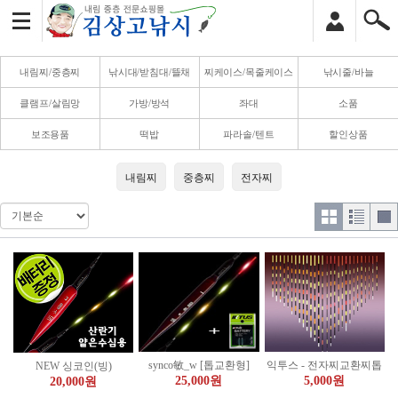
내림찌/중층찌
낚시대/받침대/뜰채
찌케이스/목줄케이스
낚시줄/바늘
클램프/살림망
가방/방석
좌대
소품
보조용품
떡밥
파라솔/텐트
할인상품
내림찌
중층찌
전자찌
synco敏_w [톱교환형]
익투스 - 전자찌교환찌톱
NEW 싱코인(빙)
25,000원
5,000원
20,000원