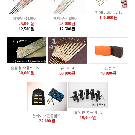
천성[天成] (12/1..
180,000원
無極무극 L006 - ..
無極무극 B005 - ..
25,000원
25,000원
12,500원
12,500원
슬림형 오동찌케이..
이단방석
高 G014
50,000원
40,000원
30,000원
[할인]써치용바이..
천케이스원줄함[6..
19,000원
25,000원