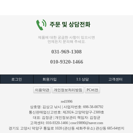
제품에 대한 궁금한 사항이 있으시면
언제든지 문의해 주세요.
031-969-1308
010-9320-1466
로그인
회원가입
1:1 상담
고객센터
이용약관
개인정보처리방침
PC버전
red1996
상호명: 김상고 낚시 | 사업자번호: 698-58-00792
통신판매업신고번호: 제2024-고양덕양구-2309호
대표: 김정균 | 개인정보관리 책임자: 김정균
고객센터: 010-9320-1466 |
cose19890@naver.com
경기도 고양시 덕양구 통일로 1020 (관산동 세화주유소) 관산동 685-64번지