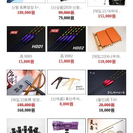
[신상품]2026 신형..
신형 名將명장 S+..
[재입고] 대좌대 ..
99,000원
180,000원
155,000원
79,000원
高 H002
高 H001
[재입고]대나무좌..
15,000원
15,000원
110,000원
[신제품] 흑단주걱..
(할인)高 T-01
[재입고]名將 명장..
8,000원
20,000원
180,000원
10,000원
160,000원