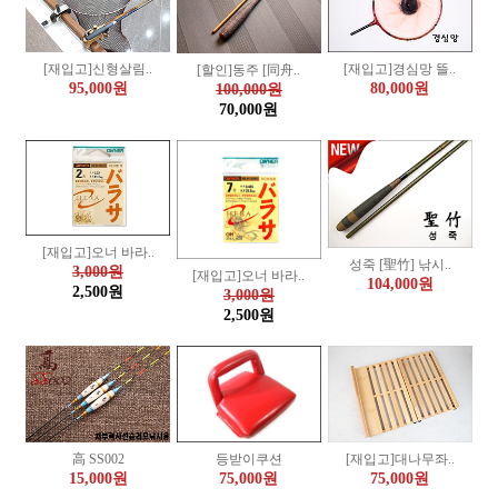
[재입고]신형살림..
[재입고]경심망 뜰..
[할인]동주 [同舟..
95,000원
80,000원
100,000원
70,000원
[재입고]오너 바라..
성죽 [聖竹] 낚시..
3,000원
[재입고]오너 바라..
104,000원
2,500원
3,000원
2,500원
등받이쿠션
高 SS002
[재입고]대나무좌..
75,000원
15,000원
75,000원